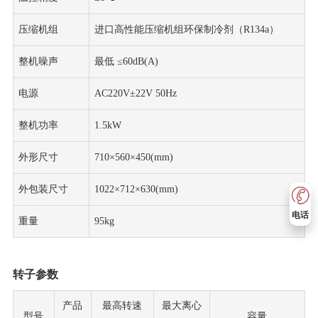
压缩机组
进口高性能压缩机组环保制冷剂（R134a）
整机噪声
最低 ≤60dB(A)
电源
AC220V±22V 50Hz
整机功率
1.5kW
外形尺寸
710×560×450(mm)
外包装尺寸
1022×712×630(mm)
电话
重量
95kg
转子参数
产品
最高转速
最大离心
型号
容量