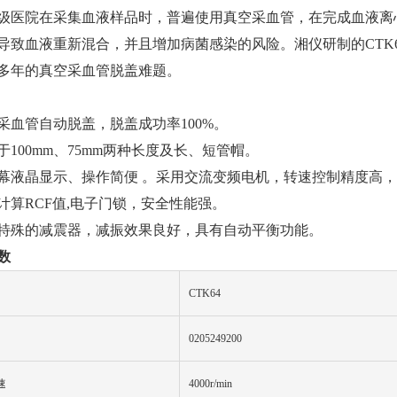
级医院在采集血液样品时，普遍使用真空采血管，在完成血液离
导致血液重新混合，并且增加病菌感染的风险。湘仪研制的CTK
多年的真空采血管脱盖难题。
采血管自动脱盖，脱盖成功率100%。
于100mm、75mm两种长度及长、短管帽。
幕液晶显示、操作简便 。采用交流变频电机，转速控制精度高
计算RCF值,电子门锁，安全性能强。
特殊的减震器，减振效果良好，具有自动平衡功能。
数
CTK
64
020
5
2
49200
速
4000r/min