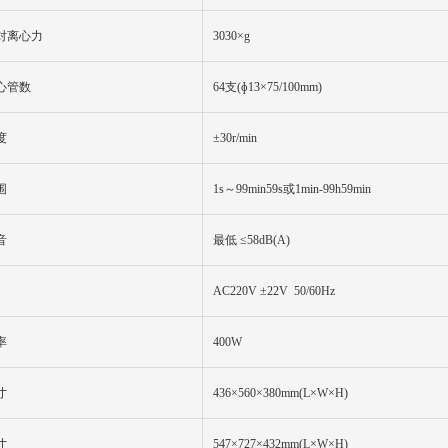
对离心力
3030×g
心管数
64
支
(ɸ1
3
×75/100mm)
度
±30r/min
围
1
s
～
99min59s
或
1min-99h59min
音
最低 ≤58dB(A)
AC220V ±22V 50
/60
Hz
率
4
00W
寸
4
36
×5
60
×380mm(L×W×H)
寸
54
7×7
27
×4
3
2mm(L×W×H)