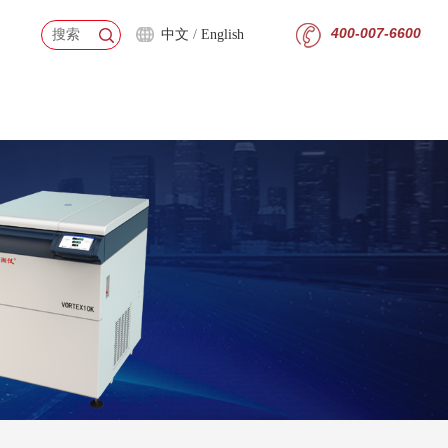
400-007-6600
go
中文
/
English