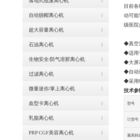
落地式低速离心机
目前各
自动脱帽离心机
动可能
级医院
超大容量离心机
◆真空
石油离心机
◆适用
生物安全/防气溶胶离心机
◆大屏
◆自动
过滤离心机
◆采用
微量迷你/掌上离心机
技术参
血型卡离心机
型号
乳脂离心机
订货号
PRP CGF美容离心机
最高转