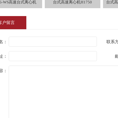
16-WS高速台式离心机
台式高速离心机H1750
台式高
客户留言
名：
联系
址：
容：