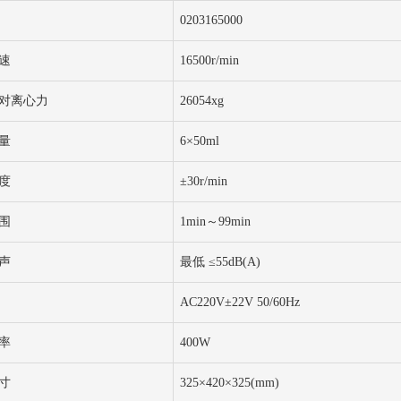
0203165000
速
16500r/min
对离心力
26054xg
量
6×50ml
度
±30r/min
围
1min～99min
声
最低 ≤55dB(A)
AC220V±22V 50/60Hz
率
400W
寸
325×420×325(mm)