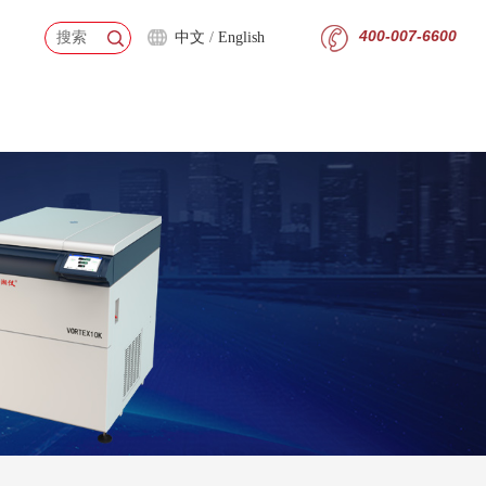
400-007-6600
go
中文
/
English