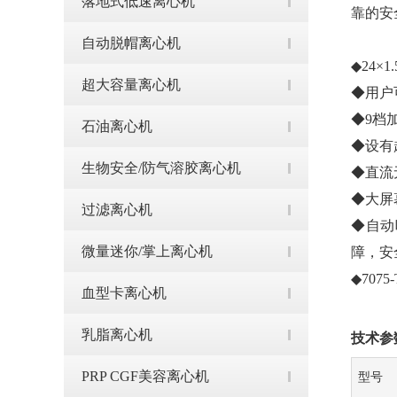
落地式低速离心机
靠的安
自动脱帽离心机
◆24×
超大容量离心机
◆用户
◆9档
石油离心机
◆设有
生物安全/防气溶胶离心机
◆直流
◆大屏
过滤离心机
◆自动
微量迷你/掌上离心机
障，安
◆70
血型卡离心机
乳脂离心机
技术参
PRP CGF美容离心机
型号