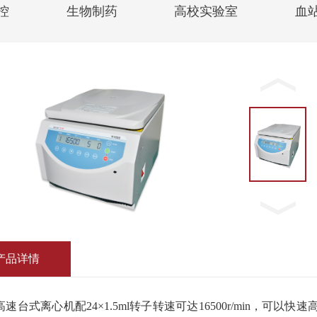
控
生物制药
高校实验室
血
产品详情
50高速台式离心机配24×1.5ml转子转速可达16500r/min