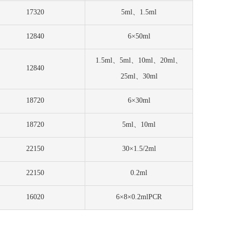
17320
5ml、1.5ml
12840
6×50ml
1.5ml、5ml、10ml、20ml、
12840
25ml、30ml
18720
6×30ml
18720
5ml、10ml
22150
30×1.5/2ml
22150
0.2ml
16020
6×8×0.2mlPCR