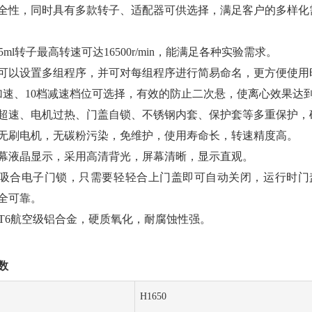
全性，同时具有多款转子、适配器可供选择，满足客户的多样化
1.5ml转子最高转速可达16500r/min，能满足各种实验需求。
可以设置多组程序，并可对每组程序进行简易命名，更方便使用
加速、10档减速档位可选择，有效的防止二次悬，使离心效果达
超速、电机过热、门盖自锁、不锈钢内套、保护套等多重保护，
无刷电机，无碳粉污染，免维护，使用寿命长，转速精度高。
幕液晶显示，采用高清背光，屏幕清晰，显示直观。
吸合电子门锁，只需要轻轻合上门盖即可自动关闭，运行时门
全可靠。
75-T6航空级铝合金，硬质氧化，耐腐蚀性强。
数
H1650