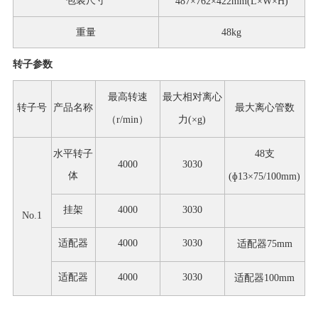
包装尺寸
487
×
762
×
422
mm(L×W×H)
重量
48kg
转子
参数
最高转速
最大相对离心
转子号
产品名称
最大离心管数
（
r/min）
力
(×g)
水平转子
48支
4000
3030
体
(ɸ
13
×
75/100mm
)
挂架
4000
3030
No.1
适配器
4000
3030
适配器
75mm
适配器
4000
3030
适配器
100mm