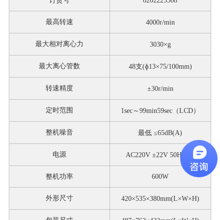
订货号
0202225508
最高转速
400
0r/min
最大相对离心力
3030
×g
最大离心管数
48
支
(ɸ
13
×
75/100mm
)
转速精度
±
30r/min
定时范围
1sec
～
99min
59sec
（
LCD
）
整机噪音
最低 ≤
6
5
dB(A)
电源
A
C
220V
±
22V
50Hz
6
A
整机功率
600W
外形尺寸
420
×5
35
×3
8
0mm(L×W×H)