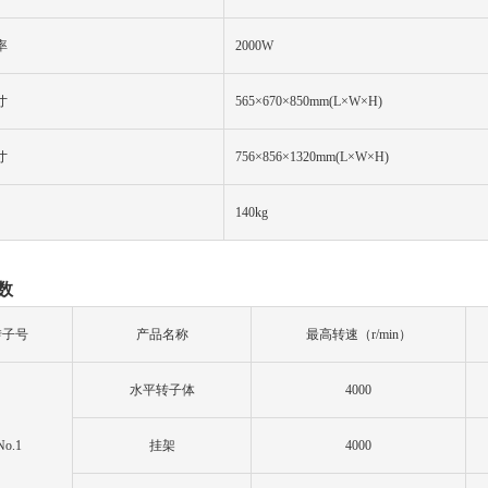
率
20
00W
寸
5
65
×6
7
0×850mm(L×W×H)
寸
756×856×1320mm(L×W×H)
14
0kg
数
转子号
产品名称
最高转速（
r/min）
水平转子体
4000
No.1
挂架
4000