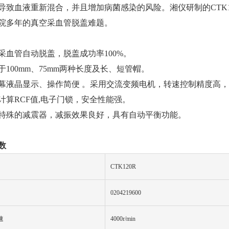
导致血液重新混合，并且增加病菌感染的风险。湘仪研制的CTK
院多年的真空采血管脱盖难题。
采血管自动脱盖，脱盖成功率100%。
于100mm、75mm两种长度及长、短管帽。
幕液晶显示、操作简便 。采用交流变频电机，转速控制精度高
计算RCF值,电子门锁，安全性能强。
特殊的减震器，减振效果良好，具有自动平衡功能。
数
CTK120
R
0204219600
速
4000r/min