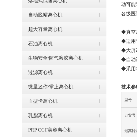
落地式低速离心机
动可能
各级医
自动脱帽离心机
超大容量离心机
◆真空
◆适用
石油离心机
◆大屏
生物安全/防气溶胶离心机
◆自动
◆采用
过滤离心机
微量迷你/掌上离心机
技术参
型号
血型卡离心机
乳脂离心机
订货号
PRP CGF美容离心机
最高转