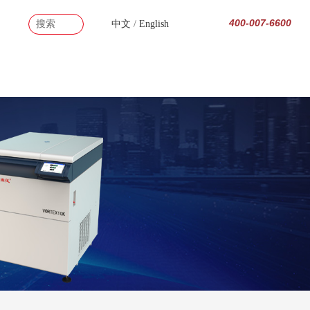
400-007-6600
go
中文
/
English