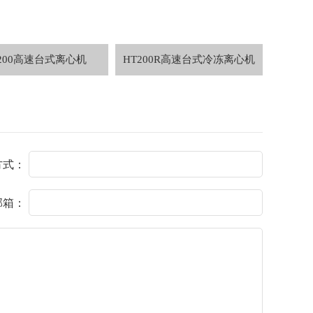
200高速台式离心机
HT200R高速台式冷冻离心机
低速离
方式：
邮箱：