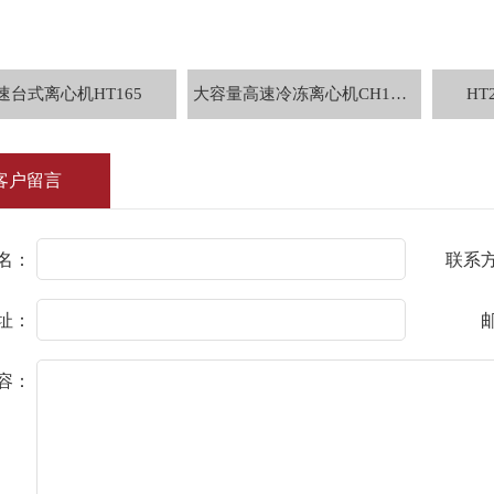
速台式离心机HT165
大容量高速冷冻离心机CH100R
HT
客户留言
名：
联系
址：
容：