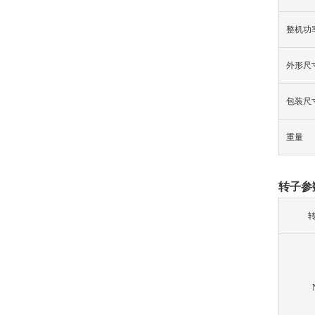
整机功
外形尺
包装尺
重量
转子
参